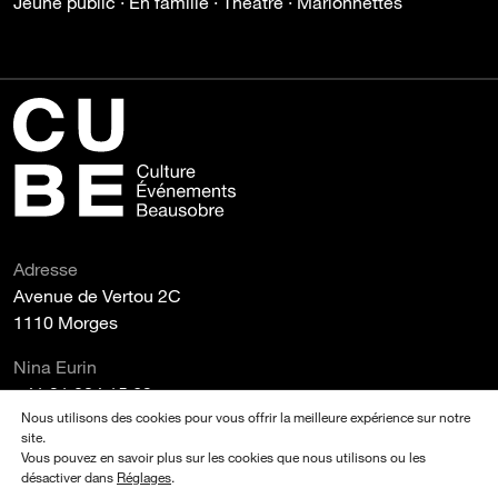
Jeune public · En famille · Théâtre · Marionnettes
Adresse
Avenue de Vertou 2C
1110 Morges
Nina Eurin
+41 21 804 15 69
Nous utilisons des cookies pour vous offrir la meilleure expérience sur notre
Crédits
site.
Vous pouvez en savoir plus sur les cookies que nous utilisons ou les
Photos ©
désactiver dans
Réglages
.
Désirée Quagliara